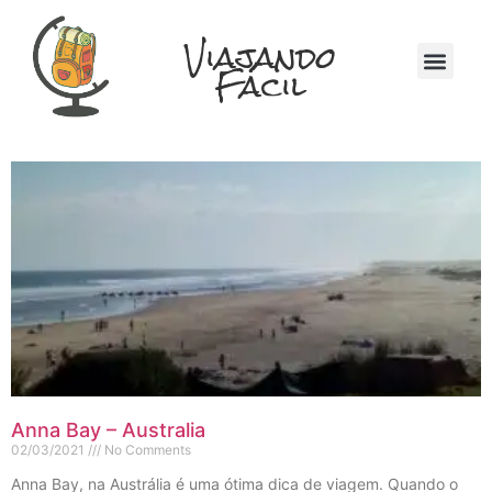
Viajando
Fácil
Quem Somos
Na Mochila
Anna Bay – Australia
02/03/2021
No Comments
Anna Bay, na Austrália é uma ótima dica de viagem. Quando o