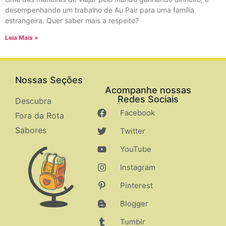
desempenhando um trabalho de Au Pair para uma família
estrangeira. Quer saber mais a respeito?
Leia Mais »
Nossas Seções
Acompanhe nossas
Redes Sociais
Descubra
Facebook
Fora da Rota
Sabores
Twitter
YouTube
Instagram
Pinterest
Blogger
Tumblr