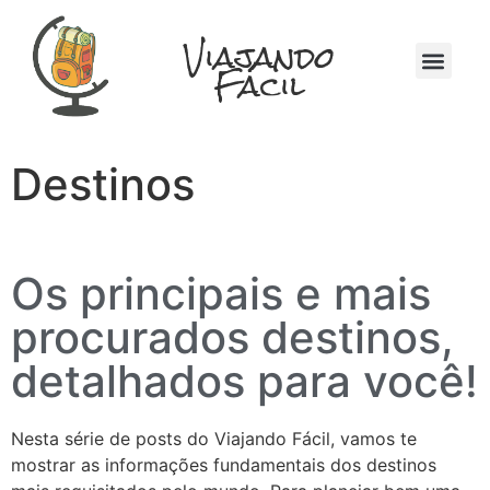
Viajando
Fácil
Quem Somos
Na Mochila
Destinos
Os principais e mais
procurados destinos,
detalhados para você!
Nesta série de posts do Viajando Fácil, vamos te
mostrar as informações fundamentais dos destinos